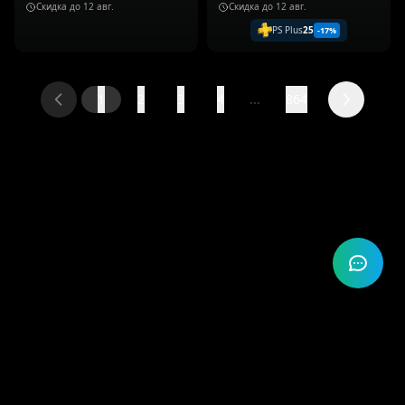
Скидка до
12 авг.
Скидка до
12 авг.
PS Plus
25
-
17
%
1
2
3
4
...
864
© 2026 ElidanPAY