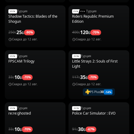
Турция
Турция
Shadow Tactics: Blades of the
Riders Republic Premium
Shogun
Edition
25
120
250
400
-
90
%
-
70
%
Скидка до
12 авг.
Скидка до
12 авг.
Турция
Турция
FPSCAM Trilogy
Little Strays 2: Souls of First
Light
10
35
33
117
-
70
%
-
70
%
Скидка до
12 авг.
Скидка до
12 авг.
PS Plus
30
-
14
%
Турция
Турция
re:re:ghosted
Police Car Simulator : EVO
10
30
33
91
-
70
%
-
67
%