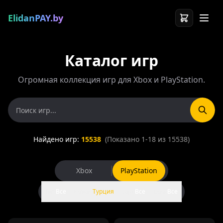
ElidanPAY.by
Каталог игр
Огромная коллекция игр для Xbox и PlayStation.
Найдено игр:
15538
(Показано
1
-
18
из
15538
)
Xbox
PlayStation
Все
Турция
Все
Все
Тип:
Регион:
Сорт:
Цена: