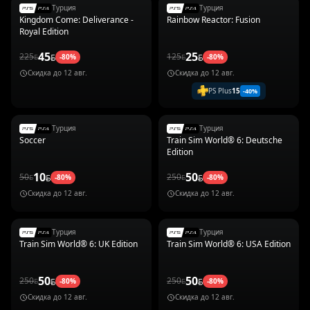
Турция
Турция
Kingdom Come: Deliverance -
Rainbow Reactor: Fusion
Royal Edition
45
25
225
125
-
80
%
-
80
%
Скидка до
12 авг.
Скидка до
12 авг.
PS Plus
15
-
40
%
Турция
Турция
Soccer
Train Sim World® 6: Deutsche
Edition
10
50
50
250
-
80
%
-
80
%
Скидка до
12 авг.
Скидка до
12 авг.
Турция
Турция
Train Sim World® 6: UK Edition
Train Sim World® 6: USA Edition
50
50
250
250
-
80
%
-
80
%
Скидка до
12 авг.
Скидка до
12 авг.