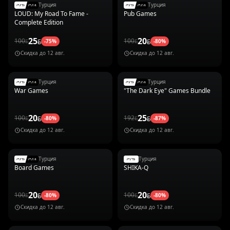
Турция
Турция
LOUD: My Road To Fame -
Pub Games
Complete Edition
25
20
100
100
-
75
%
-
80
%
Скидка до
12 авг.
Скидка до
12 авг.
Турция
Турция
War Games
"The Dark Eye" Games Bundle
20
25
100
192
-
80
%
-
87
%
Скидка до
12 авг.
Скидка до
12 авг.
Турция
Турция
Board Games
SHIKA-Q
20
20
100
100
-
80
%
-
80
%
Скидка до
12 авг.
Скидка до
12 авг.