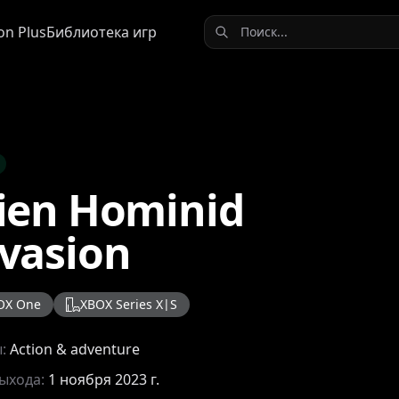
on Plus
Библиотека игр
ien Hominid
vasion
OX One
XBOX Series X|S
ы:
Action & adventure
выхода:
1 ноября 2023 г.