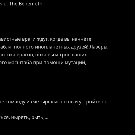
ель:
The Behemoth
авистные враги ждут, когда вы начнёте
абля, полного инопланетных друзей! Лазеры,
потока врагов, пока вы и трое ваших
ого масштаба при помощи мутаций,
те команду из четырёх игроков и устройте по-
ься, нырять, рыть,…