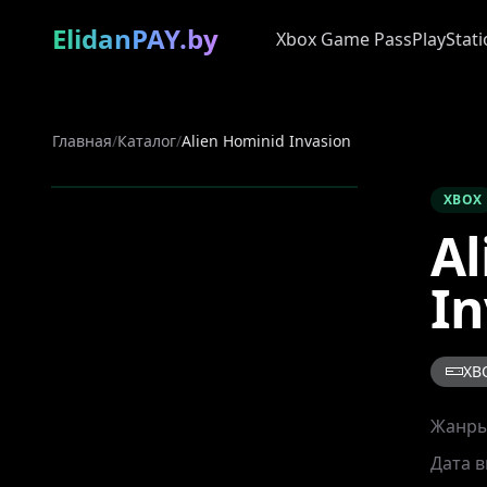
ElidanPAY.by
Xbox Game Pass
PlayStati
Главная
/
Каталог
/
Alien Hominid Invasion
XBOX
Al
In
XB
Жанр
Дата 