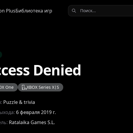
on Plus
Библиотека игр
cess Denied
OX One
XBOX Series X|S
ы:
Puzzle & trivia
выхода:
6 февраля 2019 г.
ель:
Ratalaika Games S.L.