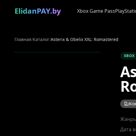
ElidanPAY.by
Xbox Game Pass
PlayStati
Главная
/
Каталог
/
Asterix & Obelix XXL: Romastered
XBOX
As
R
Ко
Жанр
Дата 