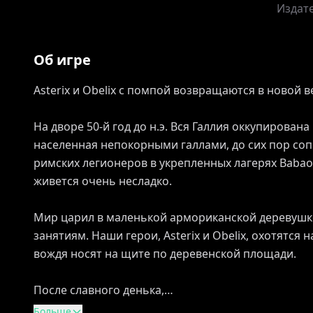
Издат
Об игре
Asterix и Obelix с помпой возвращаются в новой 
На дворе 50-й год до н.э. Вся Галлия оккупирована
населенная непокорными галлами, до сих пор соп
римских легионеров в укрепленных лагерях Babao
живется очень несладко.
Мир царил в маленькой армориканской деревушк
занятиям. Наши герои, Asterix и Obelix, охотятся 
вождя носят на щите по деревенской площади.
После славного денька,…
Больше