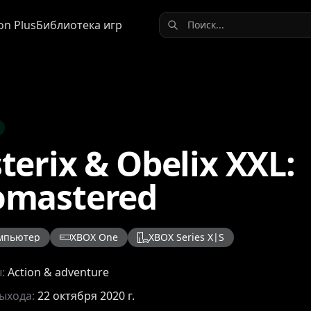
on Plus
Библиотека игр
terix & Obelix XXL:
omastered
мпьютер
XBOX One
XBOX Series X|S
ы:
Action & adventure
выхода:
22 октября 2020 г.