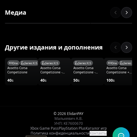
Медиа
Другие издания и дополнения
One
Series X|S
Series X|S
Series X|S
One
Series X|S
Assetto Corsa
Assetto Corsa
Assetto Corsa
Assetto Corsa
Competizione
Competizione -
Competizione -
Competizione +
24h Nurburgring
GT2 Pack
2023 GT World
40
40
50
100
Pack
Challenge
© 2026 ElidanPAY
Малькевич А.В.
УНП: KE7600670
Xbox Game Pass
PlayStation Plus
Каталог игр
Политика конфиденциальности
Контакты