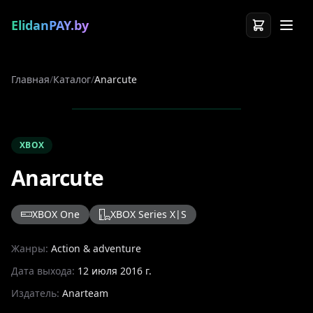
ElidanPAY.by
Главная
/
Каталог
/
Anarcute
XBOX
Anarcute
XBOX One
XBOX Series X|S
Жанры:
Action & adventure
Дата выхода:
12 июля 2016 г.
Издатель:
Anarteam