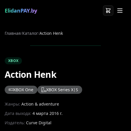
ElidanPAY.by
Главная
/
Каталог
/
Action Henk
XBOX
Action Henk
XBOX One
XBOX Series X|S
Жанры:
Action & adventure
Дата выхода:
4 марта 2016 г.
Издатель:
Curve Digital