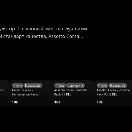
улятор. Созданный вместе с лучшими
стандарт качества. Assetto Corsa…
One
Series X|S
One
Series X|S
One
Series X|S
nese
Assetto Corsa -
Assetto Corsa - Porsche
Assetto Corsa - Porsche
Performance Pack
Pack #1 DLC
Pack Vol.2 DLC
UPGRADE DLC
10
10
10