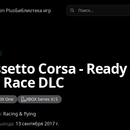
on Plus
Библиотека игр
setto Corsa - Ready
 Race DLC
OX One
XBOX Series X|S
ы:
Racing & flying
выхода:
13 сентября 2017 г.