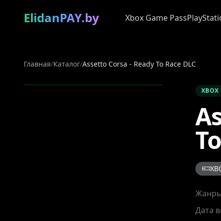
ElidanPAY.by
Xbox Game Pass
PlayStati
Главная
/
Каталог
/
Assetto Corsa - Ready To Race DLC
XBOX
As
To
XB
Жанр
Дата 