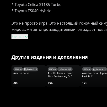
* Toyota Celica ST185 Turbo
* Toyota TS040 Hybrid
Это не просто игра. Это настоящий гоночный сим
мировыми автопроизводителями, он задает новый 
Больше
Другие издания и дополнения
One
Series X|S
One
Series X|S
One
Series X|S
Assetto Corsa
Assetto Corsa - Ferrari
Assetto Corsa - Japa
70th Anniversary DLC
Pack DLC
20
10
10