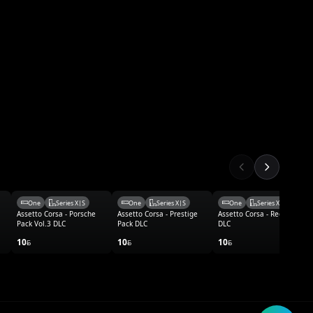
One
Series X|S
One
Series X|S
One
Series X|S
Assetto Corsa - Porsche
Assetto Corsa - Prestige
Assetto Corsa - Red Pack
Pack Vol.3 DLC
Pack DLC
DLC
10
10
10